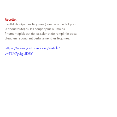
Recette.
Il suffit de râper les légumes (comme on le fait pour 
la choucroute) ou les couper plus ou moins 
finement (pickles), de les saler et de remplir le bocal 
d'eau en recouvrant parfaitement les légumes
.
https://www.youtube.com/watch?
v=T7A7yUgUD5Y