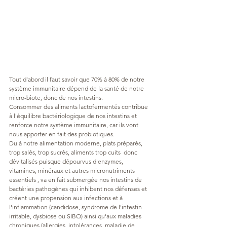
Tout d’abord il faut savoir que 70% à 80% de notre 
système immunitaire dépend de la santé de notre 
micro-biote, donc de nos intestins.
Consommer des aliments lactofermentés contribue 
à l'équilibre bactériologique de nos intestins et 
renforce notre système immunitaire, car ils vont 
nous apporter en fait des probiotiques. 
Du à notre alimentation moderne, plats préparés, 
trop salés, trop sucrés, aliments trop cuits  donc 
dévitalisés puisque dépourvus d'enzymes, 
vitamines, minéraux et autres micronutriments 
essentiels , va en fait submergée nos intestins de 
bactéries pathogènes qui inhibent nos défenses et 
créent une propension aux infections et à 
l'inflammation (candidose, syndrome de l'intestin 
irritable, dysbiose ou SIBO) ainsi qu'aux maladies 
chroniques (allergies, intolérances, maladie de 