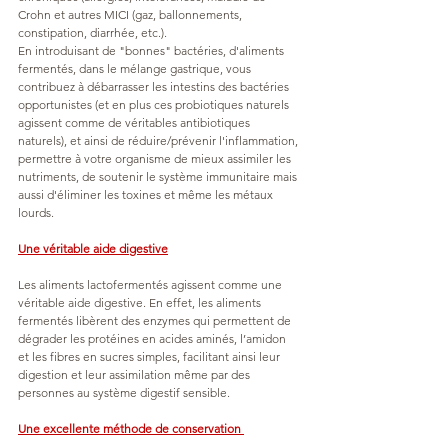
Crohn et autres MICI (gaz, ballonnements, 
constipation, diarrhée, etc.). 
En introduisant de "bonnes" bactéries, d'aliments 
fermentés, dans le mélange gastrique, vous 
contribuez à débarrasser les intestins des bactéries 
opportunistes (et en plus ces probiotiques naturels 
agissent comme de véritables antibiotiques 
naturels), et ainsi de réduire/prévenir l'inflammation, 
permettre à votre organisme de mieux assimiler les 
nutriments, de soutenir le système immunitaire mais 
aussi d'éliminer les toxines et même les métaux 
lourds.
Une véritable aide digestive
Les aliments lactofermentés agissent comme une 
véritable aide digestive. En effet, les aliments 
fermentés libèrent des enzymes qui permettent de 
dégrader les protéines en acides aminés, l’amidon 
et les fibres en sucres simples, facilitant ainsi leur 
digestion et leur assimilation même par des 
personnes au système digestif sensible.
Une excellente méthode de conservation 