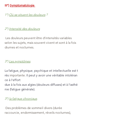
III°) 
Symptomatologie 
1°) 
Où se situent les douleurs
 ?
2°) 
Intensité des douleurs
 Les douleurs peuvent être d’intensités variables 
selon les sujets, mais souvent vivent et sont à la fois 
diurnes et nocturnes.
3°) 
Les symptômes
.
La fatigue,
 physique
,
 psychique et intellectuelle est t
rès 
importante
. Il peut y avoir une véritable intoléran
ce à l’effort 
due à la fois aux algies (douleurs diffuses) et à l’asthé
nie (fatigue générale).
3°) 
la fatigue chronique
.
 Des problèmes de sommeil divers (durée 
raccourcie, endormissement, réveils nocturnes), 