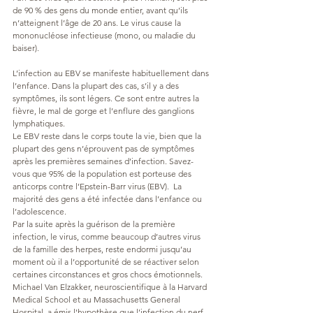
de 90 % des gens du monde entier, avant qu’ils 
n’atteignent l’âge de 20 ans. Le virus cause la 
mononucléose infectieuse (mono, ou maladie du 
baiser).
L’infection au EBV se manifeste habituellement dans 
l’enfance. Dans la plupart des cas, s’il y a des 
symptômes, ils sont légers. Ce sont entre autres la 
fièvre, le mal de gorge et l’enflure des ganglions 
lymphatiques.
Le EBV reste dans le corps toute la vie, bien que la 
plupart des gens n’éprouvent pas de symptômes 
après les premières semaines d’infection. Savez-
vous que 95% de la population est porteuse des 
anticorps contre l’Epstein-Barr virus (EBV).  La 
majorité des gens a été infectée dans l’enfance ou 
l’adolescence.
Par la suite après la guérison de la première 
infection, le virus, comme beaucoup d’autres virus 
de la famille des herpes, reste endormi jusqu’au 
moment où il a l’opportunité de se réactiver selon 
certaines circonstances et gros chocs émotionnels.
Michael Van Elzakker, neuroscientifique à la Harvard 
Medical School et au Massachusetts General 
Hospital, a émis l'hypothèse que l’infection du nerf 