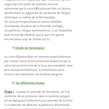
vague (qui fait partie du système nerveux 
autonome) par le virus EBV, pourrait être un facteur 
déclenchant ou aggravant du syndrome de fatigue 
chronique ou même de la fibromyalgie.
Ce virus provoque plusieurs autres maladies 
invalidantes (troubles de la thyroïde, vertiges, 
acouphènes, fatigue surrénalienne...), sur lesquelles 
bute le monde médical, parce que l’on ignore 
encore beaucoup de choses sur lui.
·         
1°)
 Mode de transmission
Le virus d'Epstein-Barr se transmet essentiellement 
par contact direct entre personnes (baiser) et par la 
salive (projections lors de la toux, par exemple), mais 
plus exceptionnellement, la transmission peut 
survenir par transfusion de produits sanguins.
·         
2)°
 les différentes phases.
Phase 1
:
 Il passe en période de dormance, où il se 
contente de se promener dans le système sanguin 
en se répliquant lentement pour prendre de la force.
Il va attendre de détecter la présence d’hormones 