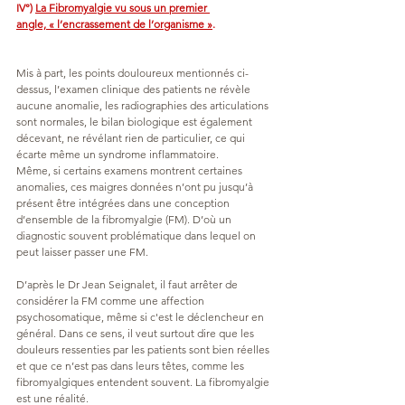
IV°) 
La Fibromyalgie vu sous un premier 
angle, « l’encrassement de l’organisme »
.
Mis à part, les points douloureux mentionnés ci-
dessus, l’examen clinique des patients ne révèle 
aucune anomalie, les radiographies des articulations 
sont normales, le bilan biologique est également 
décevant, ne révélant rien de particulier, ce qui 
écarte même un syndrome inflammatoire.
Même, si certains examens montrent certaines 
anomalies, ces maigres données n’ont pu jusqu’à 
présent être intégrées dans une conception 
d’ensemble de la fibromyalgie (FM). D’où un 
diagnostic souvent problématique dans lequel on 
peut laisser passer une FM.
D’après le Dr Jean Seignalet, il faut arrêter de 
considérer la FM comme une affection 
psychosomatique, même si c'est le déclencheur en 
général. Dans ce sens, il veut surtout dire que les 
douleurs ressenties par les patients sont bien réelles 
et que ce n’est pas dans leurs têtes, comme les 
fibromyalgiques entendent souvent. La fibromyalgie 
est une réalité.