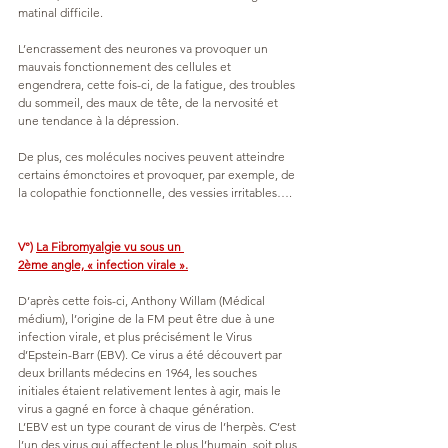
matinal difficile.
L’encrassement des neurones va provoquer un 
mauvais fonctionnement des cellules et 
engendrera, cette fois-ci, de la fatigue, des troubles 
du sommeil, des maux de tête, de la nervosité et 
une tendance à la dépression.
De plus, ces molécules nocives peuvent atteindre 
certains émonctoires et provoquer, par exemple, de 
la colopathie fonctionnelle, des vessies irritables….
V°)
La Fibromyalgie vu sous un 
2ème angle, « infection virale ».
D’après cette fois-ci, Anthony Willam (Médical 
médium), l’origine de la FM peut être due à une 
infection virale, et plus précisément le Virus 
d’Epstein-Barr (EBV). Ce virus a été découvert par 
deux brillants médecins en 1964, les souches 
initiales étaient relativement lentes à agir, mais le 
virus a gagné en force à chaque génération.
L’EBV est un type courant de virus de l’herpès. C’est 
l’un des virus qui affectent le plus l’humain, soit plus 