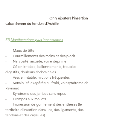
                                                 On y ajoutera l'insertion 
calcanéenne du tendon d'Achille
5°) 
Manifestations plus inconstantes
-       Maux de tête
-       Fourmillements des mains et des pieds
-       Nervosité, anxiété, voire déprime
-       Côlon irritable, ballonnements, troubles 
digestifs, douleurs abdominales
-       Vessie irritable, mictions fréquentes
-       Sensibilité exagérée au froid, voir syndrome de 
Raynaud
-       Syndrome des jambes sans repos
-       Crampes aux mollets
-       Impression de gonflement des enthèses (le 
territoire d'insertion dans l'os, des ligaments, des 
tendons et des capsules)
-       