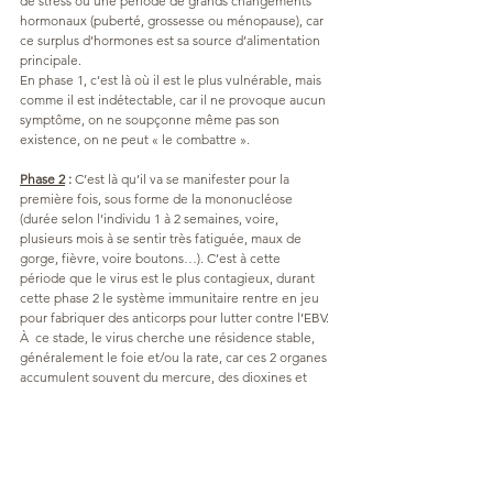
de stress ou une période de grands changements 
hormonaux (puberté, grossesse ou ménopause), car 
ce surplus d’hormones est sa source d’alimentation 
principale.
En phase 1, c’est là où il est le plus vulnérable, mais 
comme il est indétectable, car il ne provoque aucun 
symptôme, on ne soupçonne même pas son 
existence, on ne peut « le combattre ».
Phase 2
 :
 C’est là qu’il va se manifester pour la 
première fois, sous forme de la mononucléose 
(durée selon l’individu 1 à 2 semaines, voire, 
plusieurs mois à se sentir très fatiguée, maux de 
gorge, fièvre, voire boutons…). C’est à cette 
période que le virus est le plus contagieux, durant 
cette phase 2 le système immunitaire rentre en jeu 
pour fabriquer des anticorps pour lutter contre l’EBV.
À
 ce stade, le virus cherche une résidence stable, 
généralement le foie et/ou la rate, car ces 2 organes 
accumulent souvent du mercure, des dioxines et 
autres toxines, poisons dont il se régale. Le 
streptocoque peut également venir jouer le rôle du 
cofacteur de l’EBV, car il arrive que ce dernier 
infecte la gorge, le nez, les sinus.