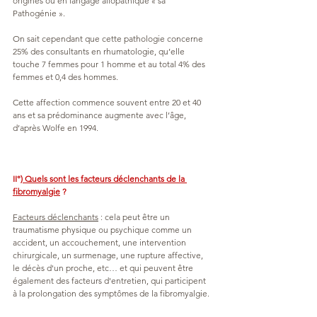
origines ou en langage allopathique « sa 
Pathogénie ».
On sait cependant que cette pathologie concerne 
25% des consultants en rhumatologie, qu’elle 
touche 7 femmes pour 1 homme et au total 4% des 
femmes et 0,4 des hommes.
Cette affection commence souvent entre 20 et 40 
ans et sa prédominance augmente avec l’âge, 
d’après Wolfe en 1994.
II°)
 Quels sont les facteurs déclenchants de la 
fibromyalgie
 ?
Facteurs déclenchants
 : cela peut être un 
traumatisme physique ou psychique comme un 
accident, un accouchement, une intervention 
chirurgicale, un surmenage, une rupture affective, 
le décès d'un proche, etc… et qui peuvent être 
également des facteurs d'entretien, qui participent 
à la prolongation des symptômes de la fibromyalgie.